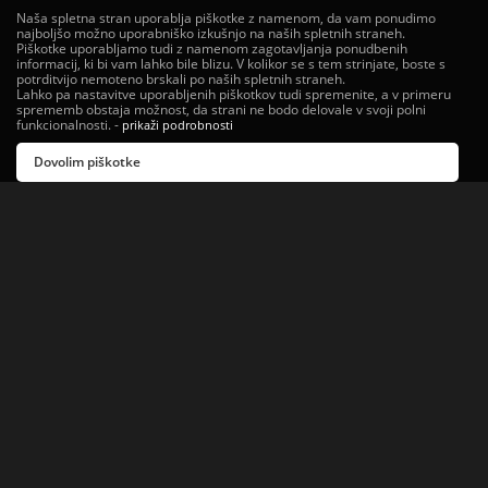
Naša spletna stran uporablja piškotke z namenom, da vam ponudimo
najboljšo možno uporabniško izkušnjo na naših spletnih straneh.
Piškotke uporabljamo tudi z namenom zagotavljanja ponudbenih
informacij, ki bi vam lahko bile blizu. V kolikor se s tem strinjate, boste s
potrditvijo nemoteno brskali po naših spletnih straneh.
Lahko pa nastavitve uporabljenih piškotkov tudi spremenite, a v primeru
sprememb obstaja možnost, da strani ne bodo delovale v svoji polni
funkcionalnosti.
-
prikaži podrobnosti
Dovolim piškotke